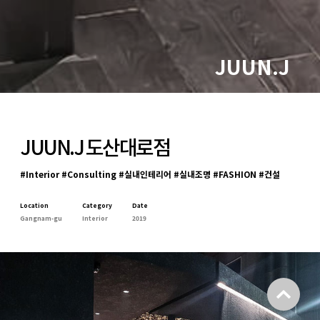
JUUN.J
JUUN.J 도산대로점
#Interior #Consulting #실내인테리어 #실내조명 #FASHION #건설
Location
Category
Date
Gangnam-gu
Interior
2019